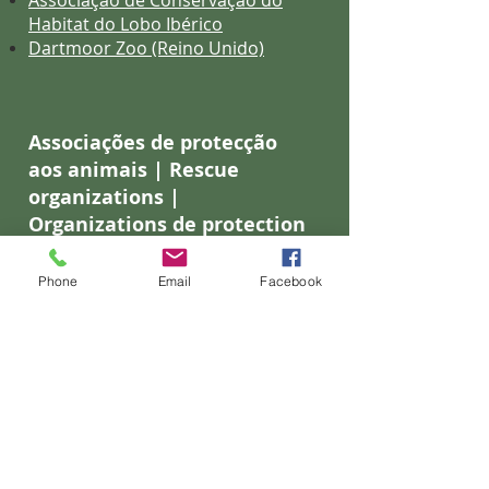
Associação de Conservação do
Habitat do Lobo Ibérico
Dartmoor Zoo (Reino Unido)
Associações de protecção
aos animais | Rescue
organizations |
Organizations de protection
aus animaux
Phone
Email
Facebook
Mundos dos animais -
associações
Encontra-me - associações