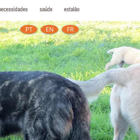
necessidades
saúde
estalão
PT
EN
FR