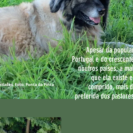
Apesar da popula
Portugal e do crescente
noutros países, a ma
que ela existe 
iedades. Foto: Ponta da Pinta
comprido, mais d
preferida dos pastore