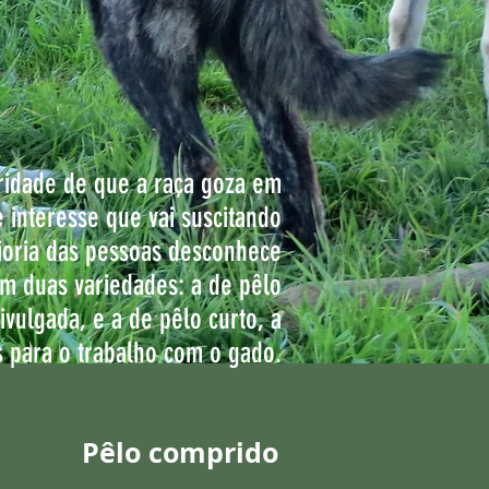
ridade de que a raça goza em
 interesse que vai suscitando
ioria das pessoas desconhece
em duas variedades: a de pêlo
ivulgada, e a de pêlo curto, a
s para o trabalho com o gado.
Pêlo comprido