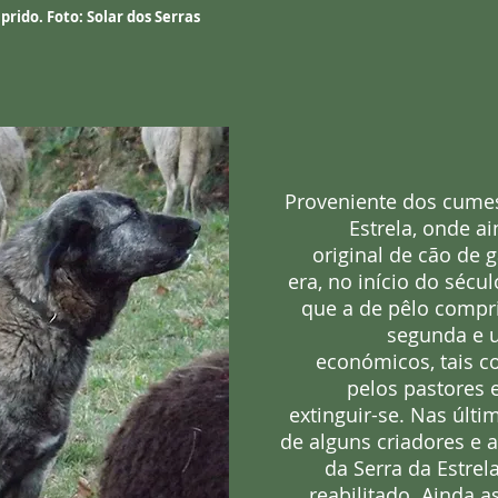
prido. Foto: Solar dos Serras
Proveniente dos cumes
Estrela, onde 
original de cão de 
era, no início do séc
que a de pêlo compri
segunda e u
económicos, tais c
pelos pastores 
extinguir-se. Nas últi
de alguns criadores e a
da Serra da Estrel
reabilitado. Ainda 