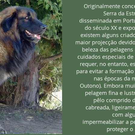
Originalmente conc
Serra da Est
disseminada em Portu
do século XX e exp
existem alguns criad
maior projecção devido
beleza das pelagens 
cuidados especiais d
requer, no entanto, 
para evitar a formação
nas épocas da m
Outono). Embora mu
pelagem fina e lust
pêlo comprido d
cabreada, ligeiram
com algu
impermeabilizar a 
proteger o