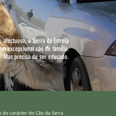
e, afectuoso, o Serra da Estrela
um excepcional cão de família.
Mas precisa de ser educado.
 do carácter do Cão da Serra