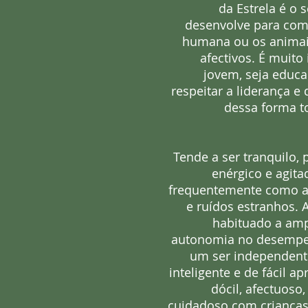
da Estrela é o 
desenvolve para com
humana ou os animai
afectivos. É muito
jovem, seja educa
respeitar a liderança e
dessa forma t
Tende a ser tranquilo,
enérgico e agit
frequentemente como al
e ruídos estranhos. 
habituado a amp
autonomia no desempen
um ser independent
inteligente e de fácil 
dócil, afectuoso
cuidadoso com crianças,