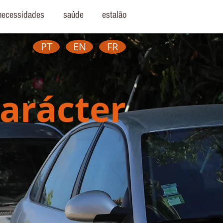
necessidades
saúde
estalão
PT
EN
FR
arácter