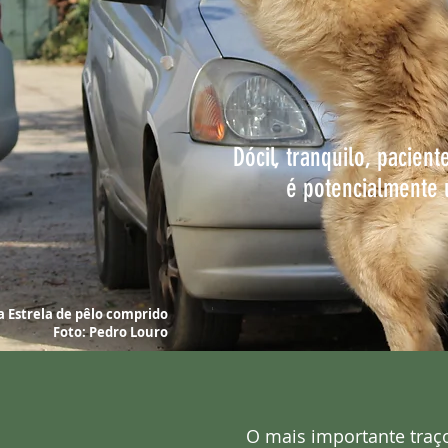
Dócil, tranquilo, pacient
é potencialmente 
prido. Foto: Pedro Louro
a Estrela de pêlo comprido
Foto: Pedro Louro
O mais importante traço