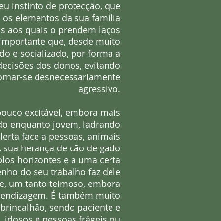
seu instinto de protecção, que
 os elementos da sua família
s aos quais o prendem laços
 importante que, desde muito
do e socializado, por forma a
 decisões dos donos, evitando
ornar-se desnecessariamente
agressivo.
 pouco excitável, embora mais
ado enquanto jovem, ladrando
erta face a pessoas, animais
A sua herança de cão de gado
los horizontes e a uma certa
ho do seu trabalho faz dele
e, um tanto teimoso, embora
aprendizagem. É também muito
, brincalhão, sendo paciente e
 idosos e pessoas frágeis ou