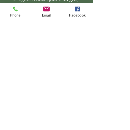
charbonnés.
Un masque de couleur foncée est
Phone
Email
Facebook
typique sur la région crânio-
faciale.
Des marques blanches sont
admises uniquement aux
extrémités des
pieds antérieurs et
postérieurs ainsi que sur une
zone très limitée à la
base du cou
et du poitrail.
TAILLE et POIDS:
Hauteur au garrot:
Mâles 65 - 73 cm
Femelles 62 - 69 cm
Tolérance + 2 cm
Poids:
Mâles: 45 - 60 kg.
Femelles: 35 - 45 kg.