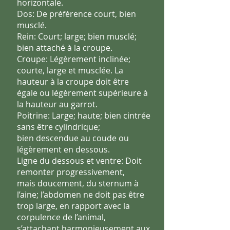
horizontale.
Dos: De préférence court, bien
musclé.
Rein: Court; large; bien musclé;
bien attaché à la croupe.
Croupe: Légèrement inclinée;
courte, large et musclée. La
hauteur à
la croupe doit être
égale ou légèrement supérieure à
la hauteur au
garrot.
Poitrine: Large; haute; bien cintrée
sans être cylindrique;
bien
descendue au coude ou
légèrement en dessous.
Ligne du dessous et ventre: Doit
remonter progressivement,
mais
doucement, du sternum à
l’aine; l’abdomen ne doit pas être
trop
large, en rapport avec la
corpulence de l’animal,
s’attachant
harmonieusement aux